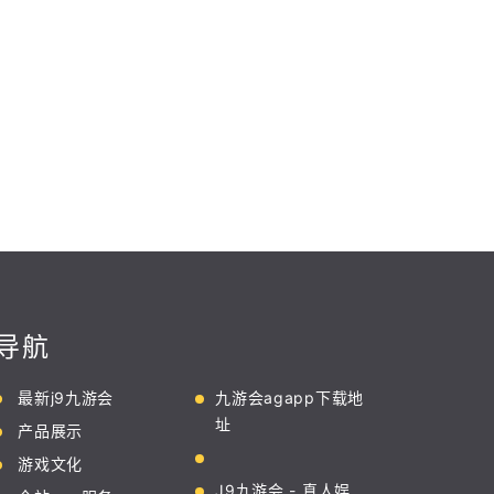
导航
最新j9九游会
九游会agapp下载地
址
产品展示
游戏文化
J9九游会 - 真人娱