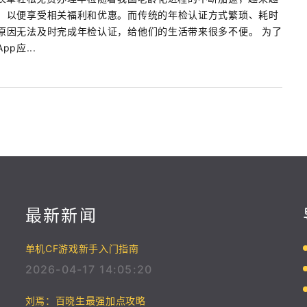
，以便享受相关福利和优惠。而传统的年检认证方式繁琐、耗时
原因无法及时完成年检认证，给他们的生活带来很多不便。 为了
p应...
最新新闻
单机CF游戏新手入门指南
2026-04-17 14:05:20
刘焉：百晓生最强加点攻略