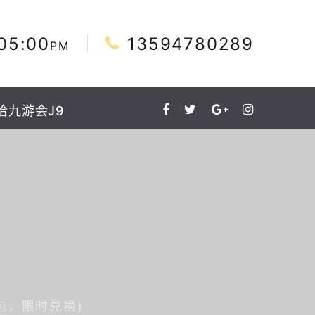
05:00
13594780289
PM
洽九游会J9
包，限时兑换)